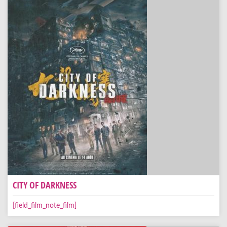
CITY OF DARKNESS
[field_film_note_film]