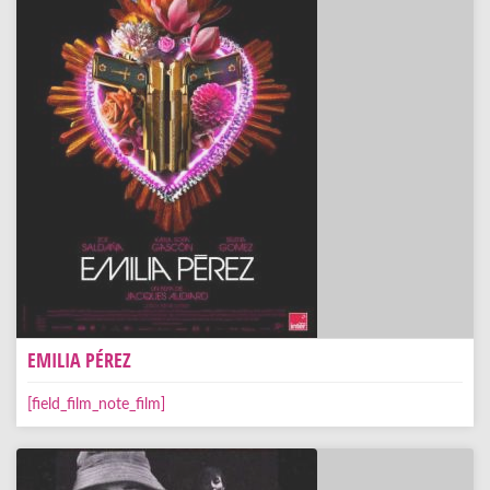
EMILIA PÉREZ
[field_film_note_film]