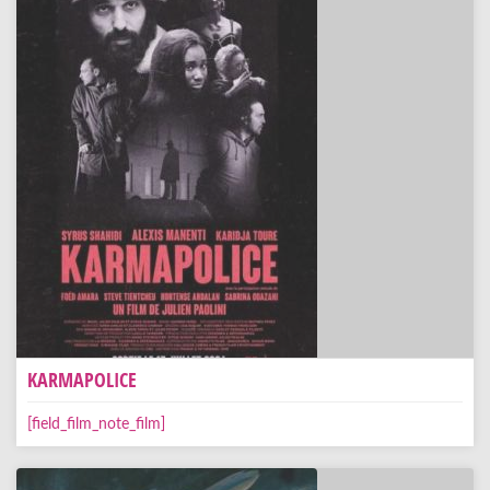
KARMAPOLICE
[field_film_note_film]