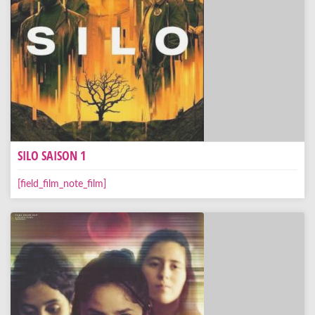
SILO SAISON 1
[field_film_note_film]