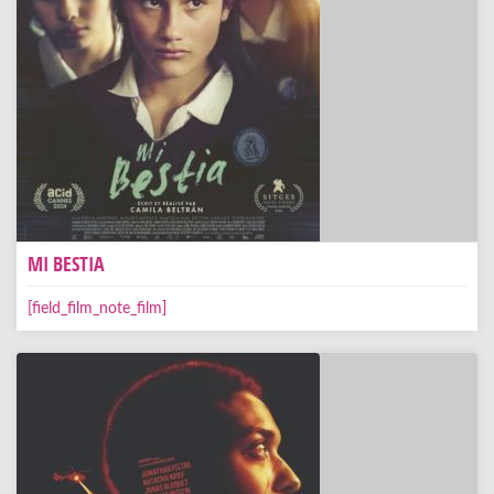
MI BESTIA
[field_film_note_film]