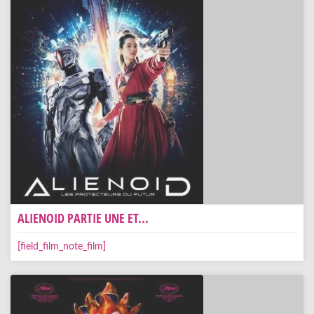
ALIENOID PARTIE UNE ET...
[field_film_note_film]