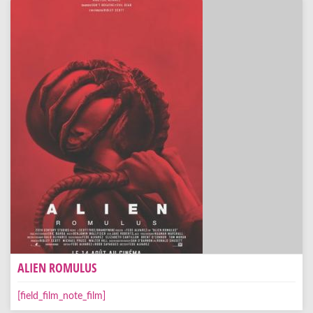
ALIEN ROMULUS
[field_film_note_film]