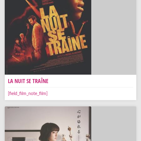
LA NUIT SE TRAÎNE
[field_film_note_film]