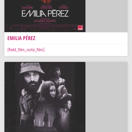
EMILIA PÉREZ
[field_film_note_film]