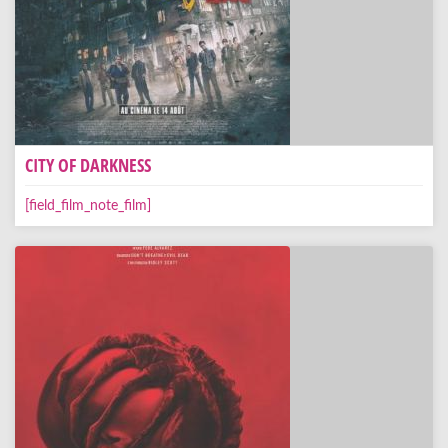
CITY OF DARKNESS
[field_film_note_film]