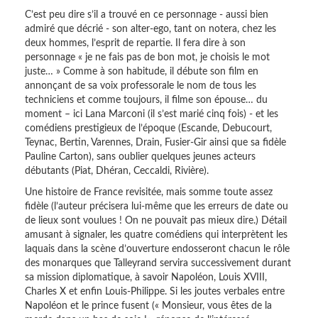
C’est peu dire s’il a trouvé en ce personnage - aussi bien
admiré que décrié - son alter-ego, tant on notera, chez les
deux hommes, l’esprit de repartie. Il fera dire à son
personnage « je ne fais pas de bon mot, je choisis le mot
juste… » Comme à son habitude, il débute son film en
annonçant de sa voix professorale le nom de tous les
techniciens et comme toujours, il filme son épouse… du
moment – ici Lana Marconi (il s’est marié cinq fois) - et les
comédiens prestigieux de l’époque (Escande, Debucourt,
Teynac, Bertin, Varennes, Drain, Fusier-Gir ainsi que sa fidèle
Pauline Carton), sans oublier quelques jeunes acteurs
débutants (Piat, Dhéran, Ceccaldi, Rivière).
Une histoire de France revisitée, mais somme toute assez
fidèle (l’auteur précisera lui-même que les erreurs de date ou
de lieux sont voulues ! On ne pouvait pas mieux dire.) Détail
amusant à signaler, les quatre comédiens qui interprètent les
laquais dans la scène d’ouverture endosseront chacun le rôle
des monarques que Talleyrand servira successivement durant
sa mission diplomatique, à savoir Napoléon, Louis XVIII,
Charles X et enfin Louis-Philippe. Si les joutes verbales entre
Napoléon et le prince fusent (« Monsieur, vous êtes de la