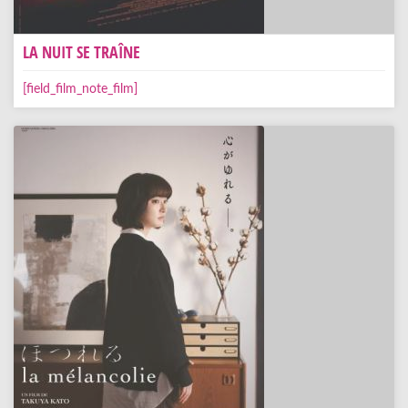
LA NUIT SE TRAÎNE
[field_film_note_film]