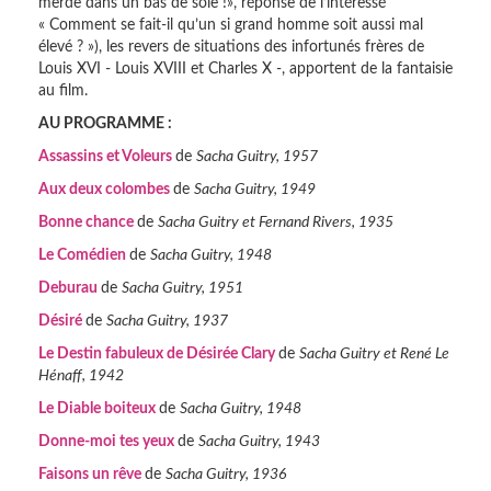
merde dans un bas de soie !», réponse de l’intéressé
« Comment se fait-il qu’un si grand homme soit aussi mal
élevé ? »), les revers de situations des infortunés frères de
Louis XVI - Louis XVIII et Charles X -, apportent de la fantaisie
au film.
AU PROGRAMME :
Assassins et Voleurs
de
Sacha Guitry, 1957
Aux deux colombes
de
Sacha Guitry, 1949
Bonne chance
de
Sacha Guitry et Fernand Rivers, 1935
Le Comédien
de
Sacha Guitry, 1948
Deburau
de
Sacha Guitry, 1951
Désiré
de
Sacha Guitry, 1937
Le Destin fabuleux de Désirée Clary
de
Sacha Guitry et René Le
Hénaff, 1942
Le Diable boiteux
de
Sacha Guitry, 1948
Donne-moi tes yeux
de
Sacha Guitry, 1943
Faisons un rêve
de
Sacha Guitry, 1936