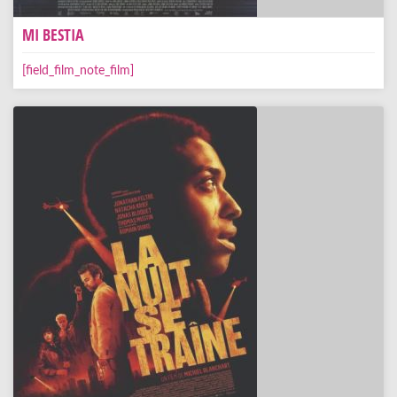
MI BESTIA
[field_film_note_film]