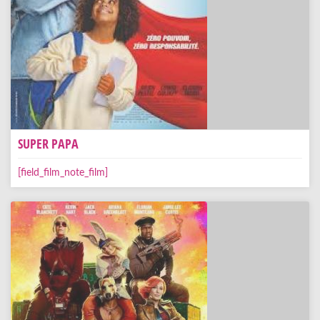
SUPER PAPA
[field_film_note_film]