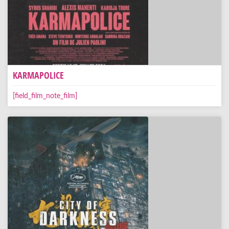
KARMAPOLICE
[field_film_note_film]