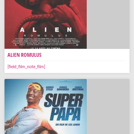
ALIEN ROMULUS
[field_film_note_film]