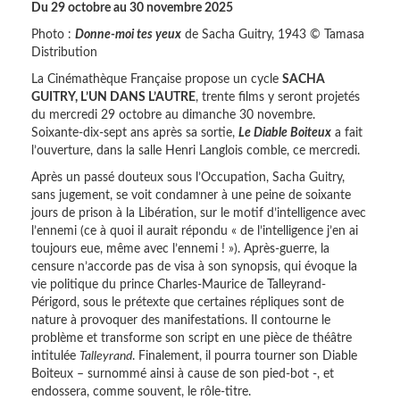
Du 29 octobre au 30 novembre 2025
Photo :
Donne-moi tes yeux
de Sacha Guitry, 1943 © Tamasa
Distribution
La Cinémathèque Française propose un cycle
SACHA
GUITRY, L’UN DANS L’AUTRE
, trente films y seront projetés
du mercredi 29 octobre au dimanche 30 novembre.
Soixante-dix-sept ans après sa sortie,
Le Diable Boiteux
a fait
l’ouverture, dans la salle Henri Langlois comble, ce mercredi.
Après un passé douteux sous l’Occupation, Sacha Guitry,
sans jugement, se voit condamner à une peine de soixante
jours de prison à la Libération, sur le motif d’intelligence avec
l’ennemi (ce à quoi il aurait répondu « de l’intelligence j’en ai
toujours eue, même avec l’ennemi ! »). Après-guerre, la
censure n’accorde pas de visa à son synopsis, qui évoque la
vie politique du prince Charles-Maurice de Talleyrand-
Périgord, sous le prétexte que certaines répliques sont de
nature à provoquer des manifestations. Il contourne le
problème et transforme son script en une pièce de théâtre
intitulée
Talleyrand
. Finalement, il pourra tourner son Diable
Boiteux – surnommé ainsi à cause de son pied-bot -, et
endossera, comme souvent, le rôle-titre.