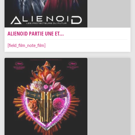
ALIENOID PARTIE UNE ET...
[field_film_note_film]