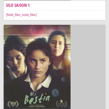
SILO SAISON 1
[field_film_note_film]