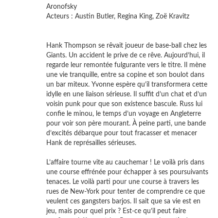
Arono
Acteurs : Austin Butler, Regina King, Zoë Kravitz
Hank Thompson se rêvait joueur de base-ball chez les
Giants. Un accident le prive de ce rêve. Aujourd’hui, il
regarde leur remontée fulgurante vers le titre. Il mène
une vie tranquille, entre sa copine et son boulot dans
un bar miteux. Yvonne espère qu’il transformera cette
idylle en une liaison sérieuse. Il suffit d’un chat et d’un
voisin punk pour que son existence bascule. Russ lui
confie le minou, le temps d’un voyage en Angleterre
pour voir son père mourant. À peine parti, une bande
d’excités débarque pour tout fracasser et menacer
Hank de représailles sérieuses.
L’affaire tourne vite au cauchemar ! Le voilà pris dans
une course effrénée pour échapper à ses poursuivants
tenaces. Le voilà parti pour une course à travers les
rues de New-York pour tenter de comprendre ce que
veulent ces gangsters barjos. Il sait que sa vie est en
jeu, mais pour quel prix ? Est-ce qu’il peut faire