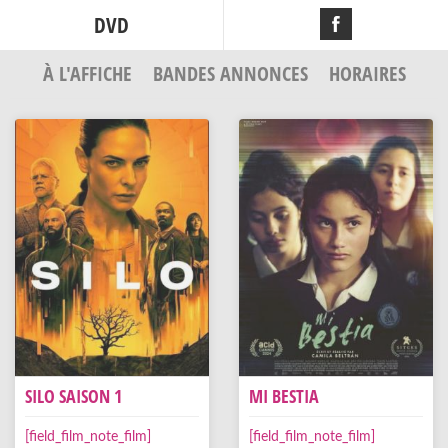
DVD
À L'AFFICHE
BANDES ANNONCES
HORAIRES
SILO SAISON 1
MI BESTIA
[field_film_note_film]
[field_film_note_film]