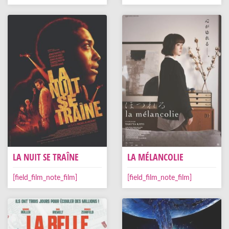
LA NUIT SE TRAÎNE
LA MÉLANCOLIE
[field_film_note_film]
[field_film_note_film]