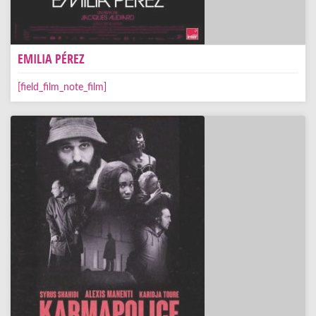
EMILIA PÉREZ
[field_film_note_film]