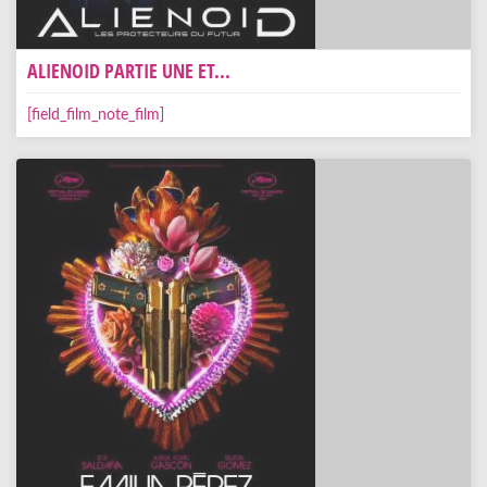
ALIENOID PARTIE UNE ET...
[field_film_note_film]