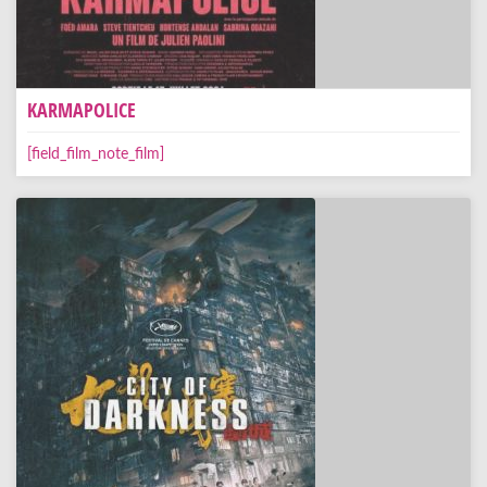
KARMAPOLICE
[field_film_note_film]