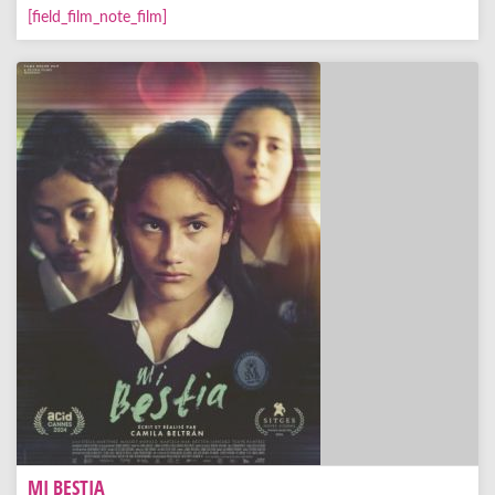
[field_film_note_film]
MI BESTIA