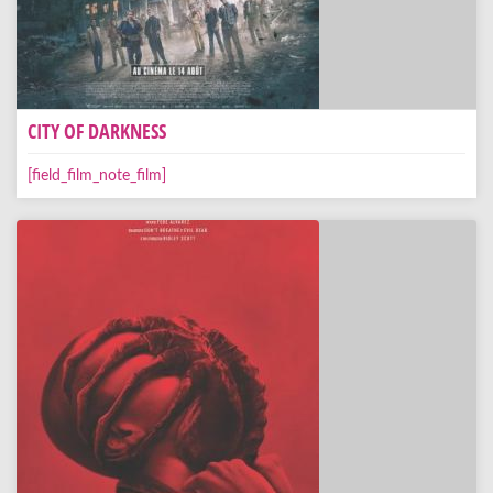
CITY OF DARKNESS
[field_film_note_film]