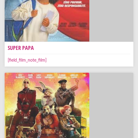
SUPER PAPA
[field_film_note_film]