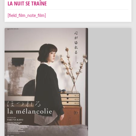
LA NUIT SE TRAÎNE
[field_film_note_film]