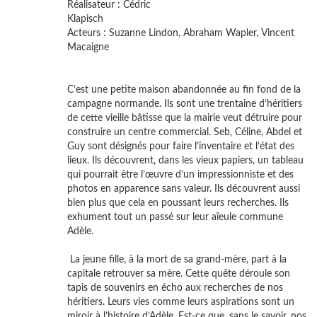
Réalisateur : Cédric
Klapi
Acteurs : Suzanne Lindon, Abraham Wapler, Vincent
Macaigne
C’est une petite maison abandonnée au fin fond de la
campagne normande. Ils sont une trentaine d’héritiers
de cette vieille bâtisse que la mairie veut détruire pour
construire un centre commercial. Seb, Céline, Abdel et
Guy sont désignés pour faire l’inventaire et l’état des
lieux. Ils découvrent, dans les vieux papiers, un tableau
qui pourrait être l’œuvre d’un impressionniste et des
photos en apparence sans valeur. Ils découvrent aussi
bien plus que cela en poussant leurs recherches. Ils
exhument tout un passé sur leur aïeule commune
Adèle.
La jeune fille, à la mort de sa grand-mère, part à la
capitale retrouver sa mère. Cette quête déroule son
tapis de souvenirs en écho aux recherches de nos
héritiers. Leurs vies comme leurs aspirations sont un
miroir à l’histoire d’Adèle. Est-ce que, sans le savoir, nos