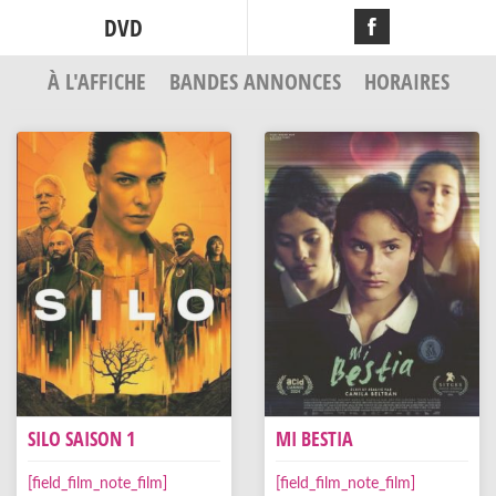
DVD
À L'AFFICHE
BANDES ANNONCES
HORAIRES
SILO SAISON 1
MI BESTIA
[field_film_note_film]
[field_film_note_film]