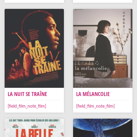
LA NUIT SE TRAÎNE
LA MÉLANCOLIE
[field_film_note_film]
[field_film_note_film]