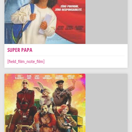
SUPER PAPA
[field_film_note_film]