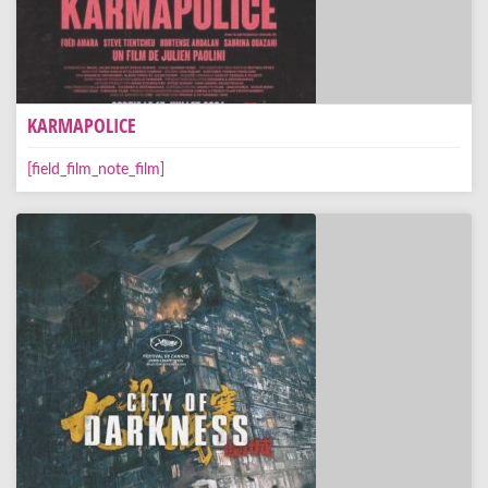
KARMAPOLICE
[field_film_note_film]