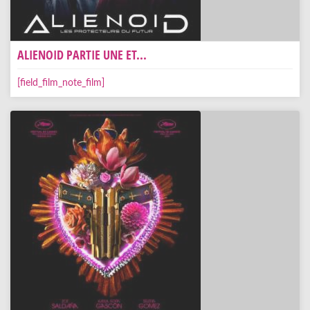
ALIENOID PARTIE UNE ET...
[field_film_note_film]