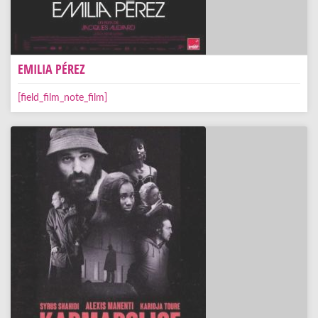
EMILIA PÉREZ
[field_film_note_film]