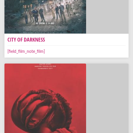
CITY OF DARKNESS
[field_film_note_film]