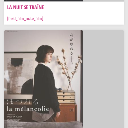
LA NUIT SE TRAÎNE
[field_film_note_film]