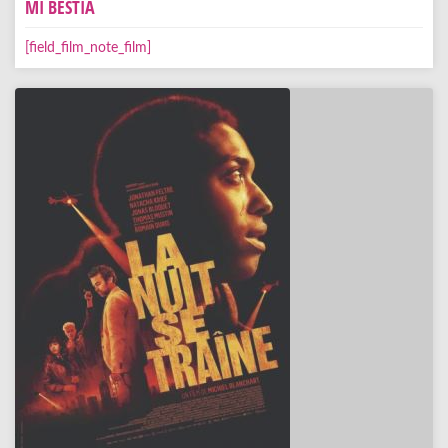
MI BESTIA
[field_film_note_film]