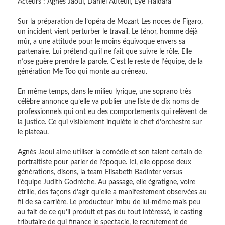
Acteurs : Agnès Jaoui, Daniel Auteuil, Eye Haïdara
Sur la préparation de l’opéra de Mozart Les noces de Figaro,
un incident vient perturber le travail. Le ténor, homme déjà
mûr, a une attitude pour le moins équivoque envers sa
partenaire. Lui prétend qu’il ne fait que suivre le rôle. Elle
n’ose guère prendre la parole. C’est le reste de l’équipe, de la
génération Me Too qui monte au créneau.
En même temps, dans le milieu lyrique, une soprano très
célèbre annonce qu’elle va publier une liste de dix noms de
professionnels qui ont eu des comportements qui relèvent de
la justice. Ce qui visiblement inquiète le chef d’orchestre sur
le plateau.
Agnès Jaoui aime utiliser la comédie et son talent certain de
portraitiste pour parler de l’époque. Ici, elle oppose deux
générations, disons, la team Elisabeth Badinter versus
l’équipe Judith Godrèche. Au passage, elle égratigne, voire
étrille, des façons d’agir qu’elle a manifestement observées au
fil de sa carrière. Le producteur imbu de lui-même mais peu
au fait de ce qu’il produit et pas du tout intéressé, le casting
tributaire de qui finance le spectacle, le recrutement de