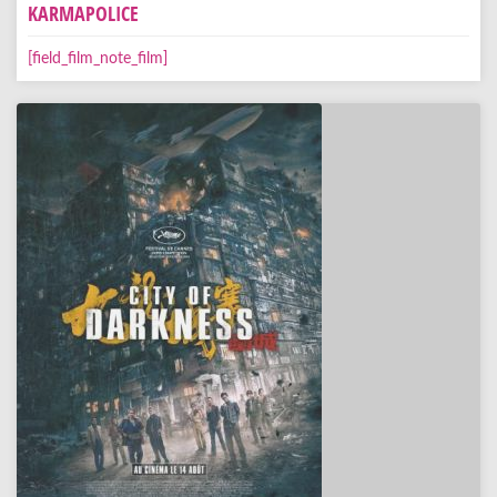
KARMAPOLICE
[field_film_note_film]