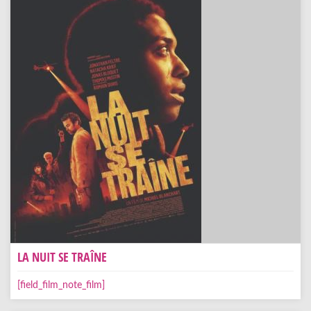
LA NUIT SE TRAÎNE
[field_film_note_film]