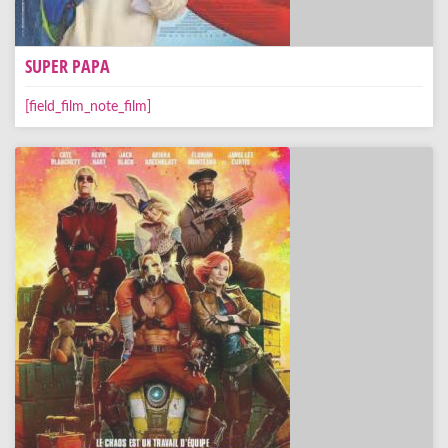
SUPER PAPA
[field_film_note_film]