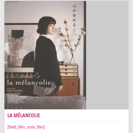
LA MÉLANCOLIE
[field_film_note_film]