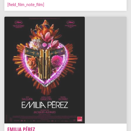
[field_film_note_film]
EMILIA PÉREZ