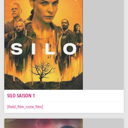
SILO SAISON 1
[field_film_note_film]