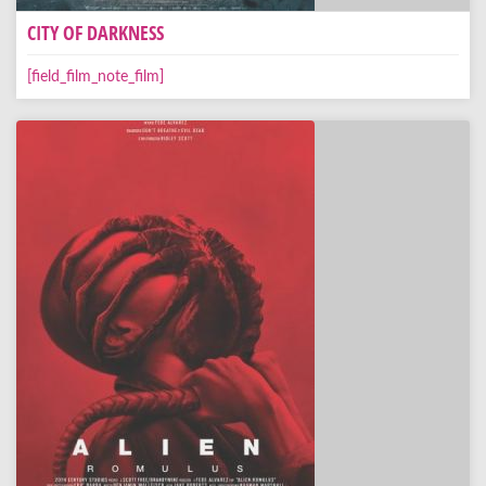
CITY OF DARKNESS
[field_film_note_film]