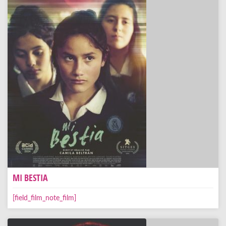
MI BESTIA
[field_film_note_film]