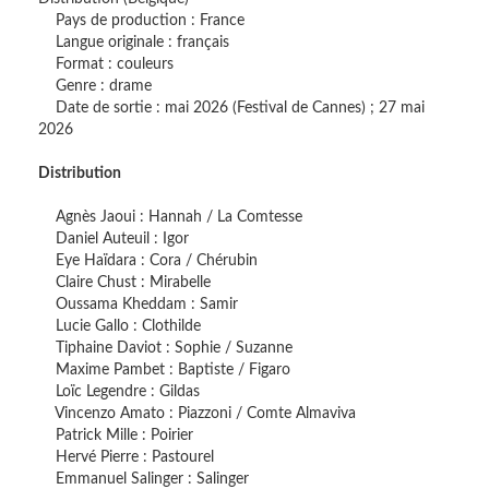
Pays de production : France
Langue originale : français
Format : couleurs
Genre : drame
Date de sortie : mai 2026 (Festival de Cannes) ; 27 mai
2026
Distribution
Agnès Jaoui : Hannah / La Comtesse
Daniel Auteuil : Igor
Eye Haïdara : Cora / Chérubin
Claire Chust : Mirabelle
Oussama Kheddam : Samir
Lucie Gallo : Clothilde
Tiphaine Daviot : Sophie / Suzanne
Maxime Pambet : Baptiste / Figaro
Loïc Legendre : Gildas
Vincenzo Amato : Piazzoni / Comte Almaviva
Patrick Mille : Poirier
Hervé Pierre : Pastourel
Emmanuel Salinger : Salinger