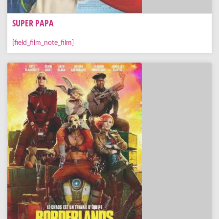
SUPER PAPA
[field_film_note_film]