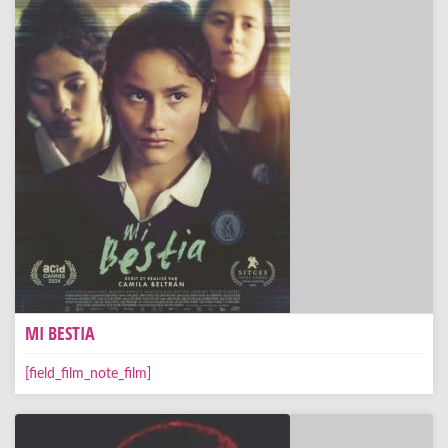
MI BESTIA
[field_film_note_film]