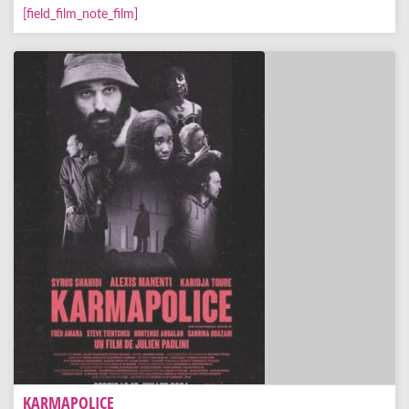
[field_film_note_film]
KARMAPOLICE