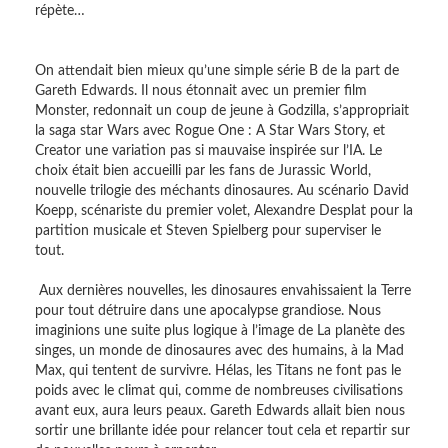
répète…
On attendait bien mieux qu’une simple série B de la part de
Gareth Edwards. Il nous étonnait avec un premier film
Monster, redonnait un coup de jeune à Godzilla, s’appropriait
la saga star Wars avec Rogue One : A Star Wars Story, et
Creator une variation pas si mauvaise inspirée sur l’IA. Le
choix était bien accueilli par les fans de Jurassic World,
nouvelle trilogie des méchants dinosaures. Au scénario David
Koepp, scénariste du premier volet, Alexandre Desplat pour la
partition musicale et Steven Spielberg pour superviser le
tout.
Aux dernières nouvelles, les dinosaures envahissaient la Terre
pour tout détruire dans une apocalypse grandiose. Nous
imaginions une suite plus logique à l’image de La planète des
singes, un monde de dinosaures avec des humains, à la Mad
Max, qui tentent de survivre. Hélas, les Titans ne font pas le
poids avec le climat qui, comme de nombreuses civilisations
avant eux, aura leurs peaux. Gareth Edwards allait bien nous
sortir une brillante idée pour relancer tout cela et repartir sur