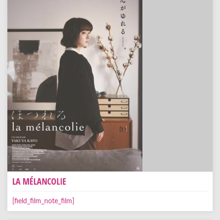
LA MÉLANCOLIE
[field_film_note_film]