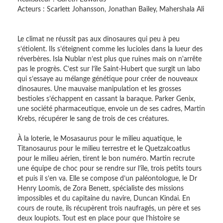
Acteurs : Scarlett Johansson, Jonathan Bailey, Mahershala Ali
Le climat ne réussit pas aux dinosaures qui peu à peu
s’étiolent. Ils s’éteignent comme les lucioles dans la lueur des
réverbères. Isla Nublar n’est plus que ruines mais on n'arrête
pas le progrès. C’est sur l’île Saint-Hubert que surgit un labo
qui s’essaye au mélange génétique pour créer de nouveaux
dinosaures. Une mauvaise manipulation et les grosses
bestioles s’échappent en cassant la baraque. Parker Genix,
une société pharmaceutique, envoie un de ses cadres, Martin
Krebs, récupérer le sang de trois de ces créatures.
À la loterie, le Mosasaurus pour le milieu aquatique, le
Titanosaurus pour le milieu terrestre et le Quetzalcoatlus
pour le milieu aérien, tirent le bon numéro. Martin recrute
une équipe de choc pour se rendre sur l’île, trois petits tours
et puis il s’en va. Elle se compose d’un paléontologue, le Dr
Henry Loomis, de Zora Benett, spécialiste des missions
impossibles et du capitaine du navire, Duncan Kindai. En
cours de route, ils récupèrent trois naufragés, un père et ses
deux loupiots. Tout est en place pour que l’histoire se