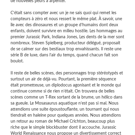
de nouvelles peurs à arpenter.
C’était sans compter avec un je ne sais quoi qui remet les
compteurs à zéro et nous ressert le même plat. À savoir, une
île avec des dinosaures et un groupe d’humains dont deux
enfants, doivent survivre en milieu hostile. Les hommages au
premier Jurassic Park, Indiana Jones, Les dents de la mer sont
nombreux. Steven Spielberg, producteur délégué, proposait
de se calmer sur des bestiaux trop envahissants. Il reste une
série B de luxe, dans l’air du temps, quand chacun fait son
boulot.
Il reste de belles scènes, des personnages trop stéréotypés et
surtout un air de déjà-vu. Pourtant, la première séquence
était prometteuse, un diplodocus agonisant et le monde qui
continue comme si de rien n’était. On trouvera de belles
scènes comme un T-Rex sortant de la brume, un hélico dans
sa gueule. Le Mosasaurus aquatique n’est pas si mal. Nous
attendions une suite époustouflante, un tournant qui nous
tiendrait en haleine pour quelques années. Nous attendions
un retour au roman de Michael Crichton, beaucoup plus
riche que le simple blockbuster dont il accouche. Jurassic
World Renaissance nous propose un divertissement correct