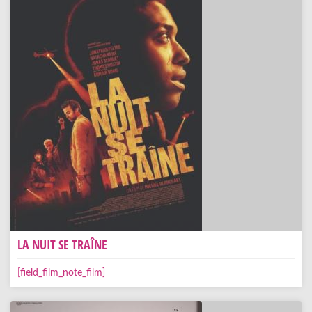
LA NUIT SE TRAÎNE
[field_film_note_film]