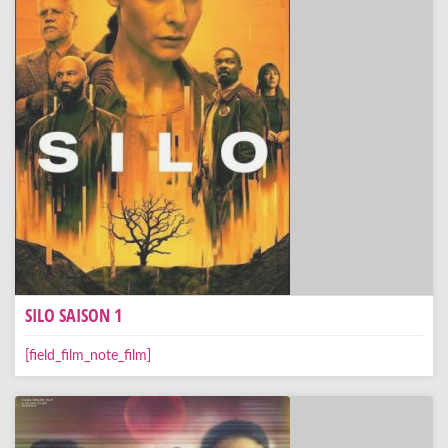
SILO SAISON 1
[field_film_note_film]