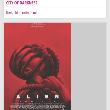
CITY OF DARKNESS
[field_film_note_film]