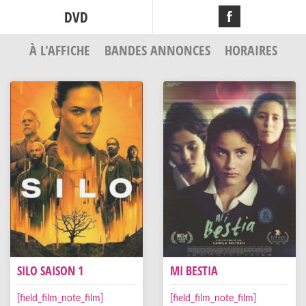
DVD
À L'AFFICHE
BANDES ANNONCES
HORAIRES
SILO SAISON 1
MI BESTIA
[field_film_note_film]
[field_film_note_film]