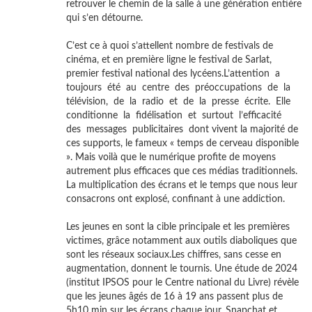
retrouver le chemin de la salle à une génération entière
qui s’en détourne.
C’est ce à quoi s’attellent nombre de festivals de
cinéma, et en première ligne le festival de Sarlat,
premier festival national des lycéens.L’attention a
toujours été au centre des préoccupations de la
télévision, de la radio et de la presse écrite. Elle
conditionne la fidélisation et surtout l’efficacité
des messages publicitaires dont vivent la majorité de
ces supports, le fameux « temps de cerveau disponible
». Mais voilà que le numérique profite de moyens
autrement plus efficaces que ces médias traditionnels.
La multiplication des écrans et le temps que nous leur
consacrons ont explosé, confinant à une addiction.
Les jeunes en sont la cible principale et les premières
victimes, grâce notamment aux outils diaboliques que
sont les réseaux sociaux.Les chiffres, sans cesse en
augmentation, donnent le tournis. Une étude de 2024
(institut IPSOS pour le Centre national du Livre) révèle
que les jeunes âgés de 16 à 19 ans passent plus de
5h10 min sur les écrans chaque jour. Snapchat et