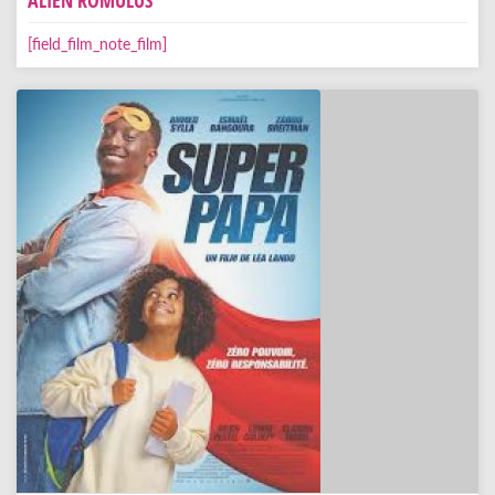
ALIEN ROMULUS
[field_film_note_film]