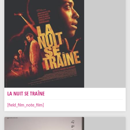
LA NUIT SE TRAÎNE
[field_film_note_film]