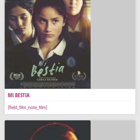
MI BESTIA
[field_film_note_film]