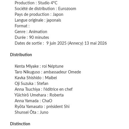
Production : Studio 4°C
Société de distribution : Eurozoom
Pays de production : Japon
Langue originale : japonais
Format :
Genre : Animation
Durée : 90 minutes
Dates de sortie : 9 juin 2025 (Annecy) 13 mai 2026
Distribution
Kenta Miyake : roi Néptune
Taro Nikuguso : ambassadeur Omede
Kavka Shishido : Maibei
Oji Suzuka : Stefan
Anna Tsuchiya : l'éditrice en chef
Yūichirō Umehara : Roberta
Anna Yamada : ChaO
Ryōta Yamasato : président Shi
Shunsei Ōta : Juno
Distinction