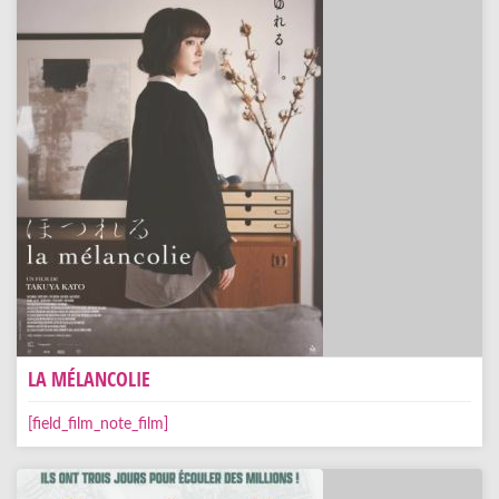
LA MÉLANCOLIE
[field_film_note_film]