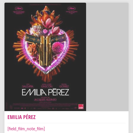
EMILIA PÉREZ
[field_film_note_film]