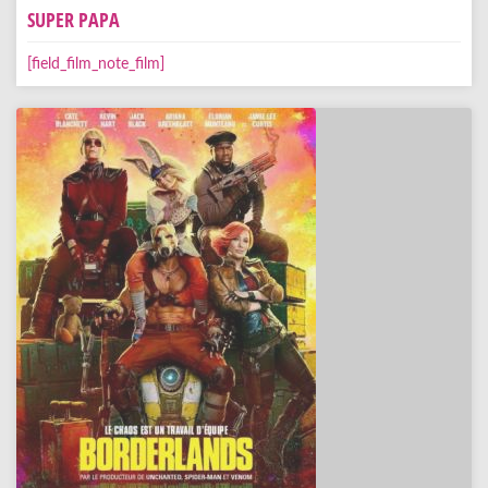
SUPER PAPA
[field_film_note_film]