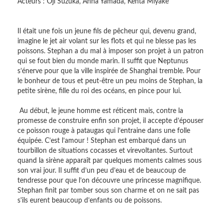
Acteurs : Oji Suzuka, Anna Yamada, Kenta Miyake
Il était une fois un jeune fils de pêcheur qui, devenu grand,
imagine le jet air volant sur les flots et qui ne blesse pas les
poissons. Stephan a du mal à imposer son projet à un patron
qui se fout bien du monde marin. Il suffit que Neptunus
s’énerve pour que la ville inspirée de Shanghai tremble. Pour
le bonheur de tous et peut-être un peu moins de Stephan, la
petite sirène, fille du roi des océans, en pince pour lui.
Au début, le jeune homme est réticent mais, contre la
promesse de construire enfin son projet, il accepte d’épouser
ce poisson rouge à pataugas qui l’entraine dans une folle
équipée. C’est l’amour ! Stephan est embarqué dans un
tourbillon de situations cocasses et virevoltantes. Surtout
quand la sirène apparaît par quelques moments calmes sous
son vrai jour. Il suffit d’un peu d’eau et de beaucoup de
tendresse pour que l’on découvre une princesse magnifique.
Stephan finit par tomber sous son charme et on ne sait pas
s'ils eurent beaucoup d’enfants ou de poissons.