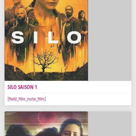
SILO SAISON 1
[field_film_note_film]