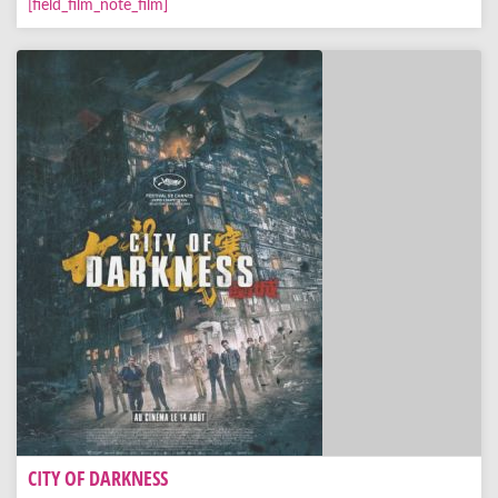
[field_film_note_film]
CITY OF DARKNESS