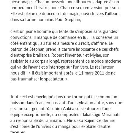
personnages. Chacun possède une silhouette adaptée à son
tempérament bizarre, pour Chao ce sera en version poisson.
Elle est pleine de douceur et de magie, ouverte vers l’ailleurs
dans sa forme humaine. Pour Stephan,
c’est un jeune homme qui tente de s’imposer sans grandes
convictions. Il manque de confiance en lui. Il a conservé un
côté enfant qui, au fur et à mesure du récit, s’affirme. Le
patron de Stephan prend la carrure imposante de ces chefs
d’entreprise braillards. Robert l’inventeur et Mylae, son
assistante au corps allongé, représentent ce monde moderne
qui va de l’avant et s’interroge sur l’univers. Le réalisateur
nous dit : « Il était important après le 11 mars 2011 de ne
pas traumatiser le spectateur. »
Tout ceci est enveloppé dans une forme qui file comme un
poisson dans l’eau, en passant d’un style à un autre, sans que
cela ne soit gênant. Yasuhiro Aoki a su s’entourer d’une
équipe exceptionnelle, du compositeur Takatsugu Muramats
au responsable de l’animation, Hirozaku Kojim. Ce dernier
s’est libéré de l’univers du manga pour explorer d’autre
facettes.