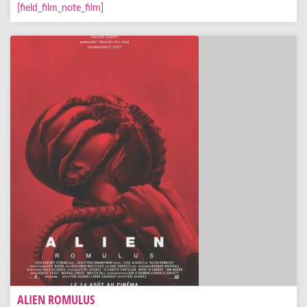
[field_film_note_film]
ALIEN ROMULUS