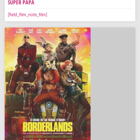
SUPER PAPA
[field_film_note_film]