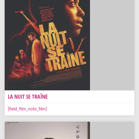
LA NUIT SE TRAÎNE
[field_film_note_film]