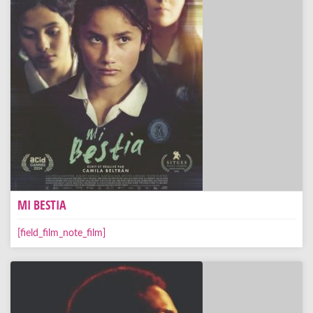
MI BESTIA
[field_film_note_film]