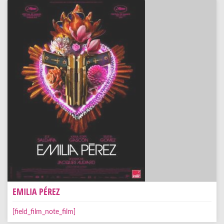
EMILIA PÉREZ
[field_film_note_film]