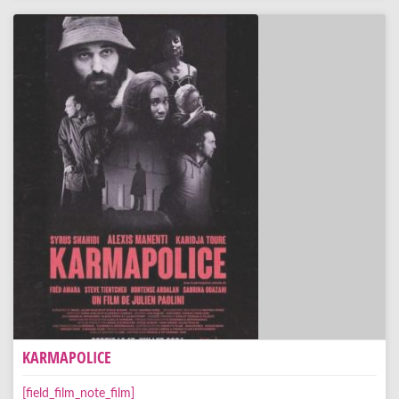
KARMAPOLICE
[field_film_note_film]