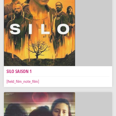
SILO SAISON 1
[field_film_note_film]