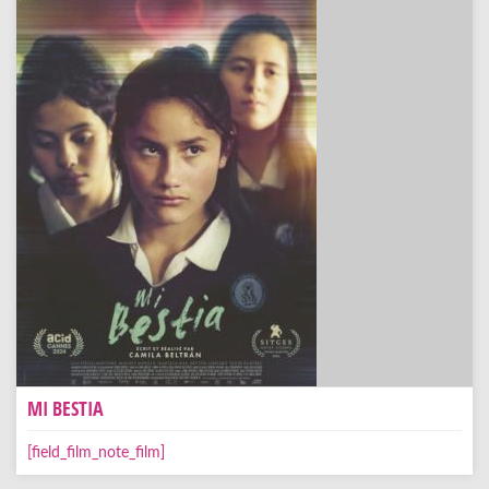
MI BESTIA
[field_film_note_film]