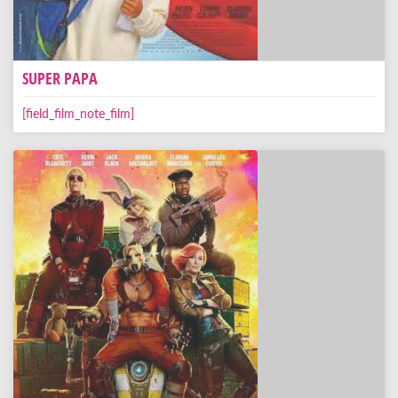
SUPER PAPA
[field_film_note_film]