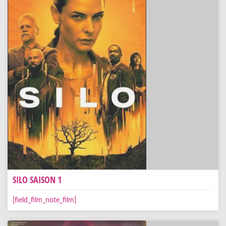
SILO SAISON 1
[field_film_note_film]