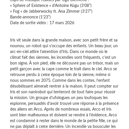
« Sphere of Existence » d’Antoine Kogu (3’08”)
« Fog « de Jabberwocky ft. Ana Zimmer (3’27”)
Bande-annonce (1’23”)
Date de sortie vidéo : 17 mars 2026
Iris vit seule dans la grande maison, avec son petit frère et sa
nounou, un robot qui s’occupe des enfants. Un beau jour, un
arc-en-ciel attire l’attention d’Iris. Dans ce monde où le
climat fait des siennes, les incendies sont fréquents, c’est un
bon signe. À son pied, elle ne découvre pas un trésor, mais un
petit garçon avec la cape comme le trait dans le ciel. Arco se
retrouve perdu à cette époque loin de la sienne, même si
nous sommes en 2075. Comme dans les contes, l’enfant
désobéissant aimerait rentrer à la maison. Il peut compter sur
Iris et son nanirobot qui tenteront de tout faire pour réussir
la mission. Un groupe d’ufologues un peu loufoques les
espionne, persuadés d’avoir trouvé une réponse à la présence
des aliens en Arco. Après de nombreux essais, Arco et Iris
sont bien malheureux et doivent se rendre à l’évidence, Arco
est condamné à rester dans le monde de la petite fille, ce qui
ne pas déplaît à cette dernière. Un incendie va bousculer les