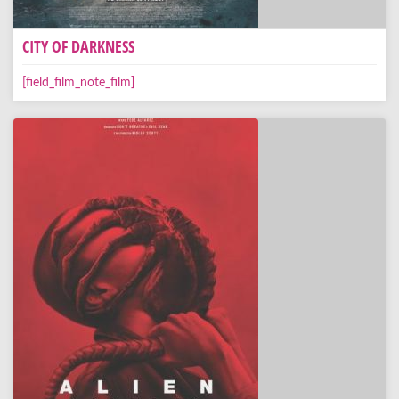
CITY OF DARKNESS
[field_film_note_film]