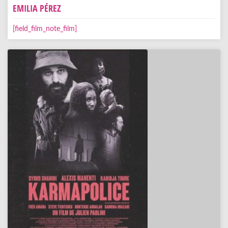
EMILIA PÉREZ
[field_film_note_film]