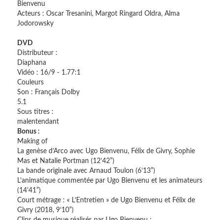
Bienve
Acteurs : Oscar Tresanini, Margot Ringard Oldra, Alma
Jodorowsky
DVD
Distributeur :
Diapha
Vidéo : 16/9 - 1.77:1
Coule
Son : Français Dolby
5.
Sous titres :
malenten
Bonus :
Making of
La genèse d’Arco avec Ugo Bienvenu, Félix de Givry, Sophie
Mas et Natalie Portman (12’42”)
La bande originale avec Arnaud Toulon (6’13”)
L’animatique commentée par Ugo Bienvenu et les animateurs
(14’41”)
Court métrage : « L’Entretien » de Ugo Bienvenu et Félix de
Givry (2018, 9’10”)
Clips de musique réalisés par Ugo Bienvenu :