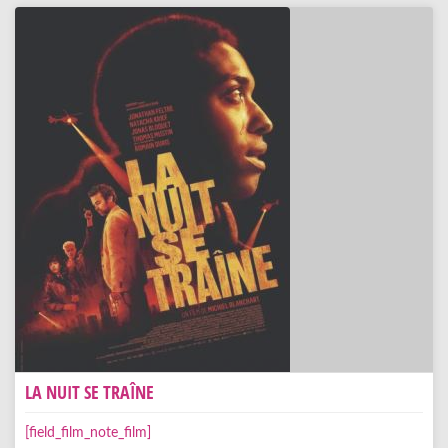
LA NUIT SE TRAÎNE
[field_film_note_film]