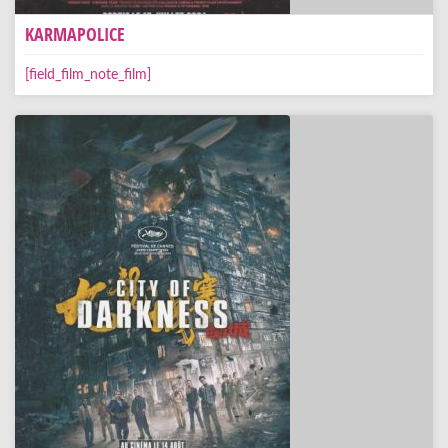
KARMAPOLICE
[field_film_note_film]