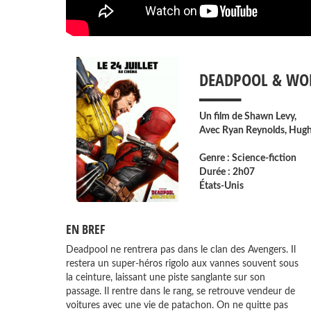
___
DEADPOOL & WO
Un film de
Shawn Levy
,
Avec
Ryan Reynolds
,
Hugh
Genre : Science-fiction
Durée : 2h07
États-Unis
EN BREF
Deadpool ne rentrera pas dans le clan des Avengers. Il
Multivers pour l’aider à sauver les univers menacés par
restera un super-héros rigolo aux vannes souvent sous
Paradoxe et son étrange machine. Cette fois, il ne s’agit
la ceinture, laissant une piste sanglante sur son
plus de sauver la planète mais toutes les versions du
passage. Il rentre dans le rang, se retrouve vendeur de
Multivers. Ils sont propulsés dans le Vortex par un
voitures avec une vie de patachon. On ne quitte pas
Paradoxe furieux, le néant si vous préférez. Deadpool